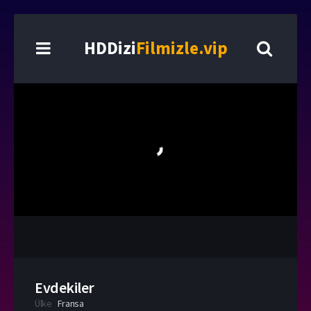
HDDizi
Filmizle.vip
Evdekiler
Ülke
Fransa