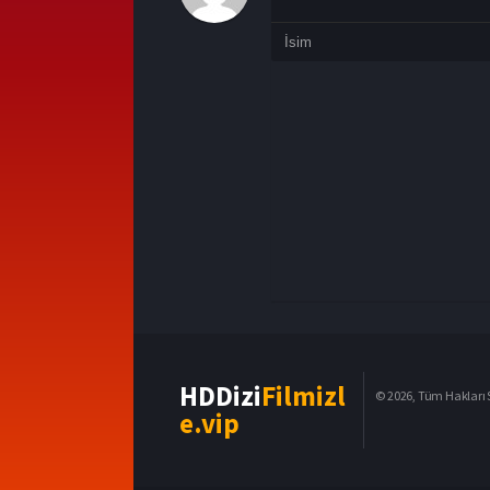
HDDizi
Filmizl
© 2026, Tüm Hakları S
e.vip