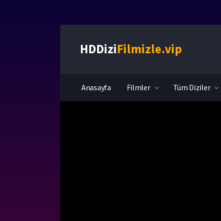
HDDizi
Filmizle.vip
Anasayfa
Filmler
Tüm Diziler