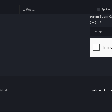
Spoiler
Yorum Spam Ko
2 + 5 = ?
webtoon oku
,
to
aklıdır.