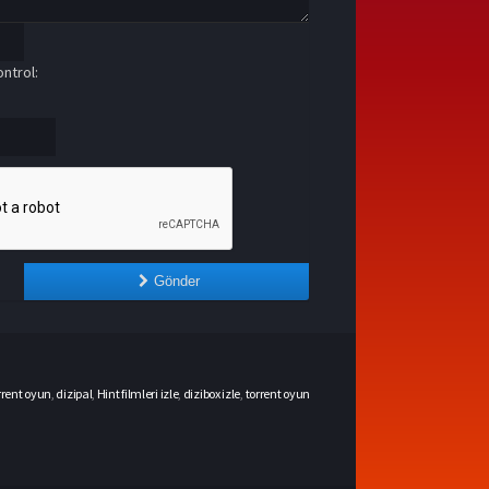
ntrol:
Gönder
rrent oyun
,
dizipal
,
Hint filmleri izle
,
dizibox izle
,
torrent oyun