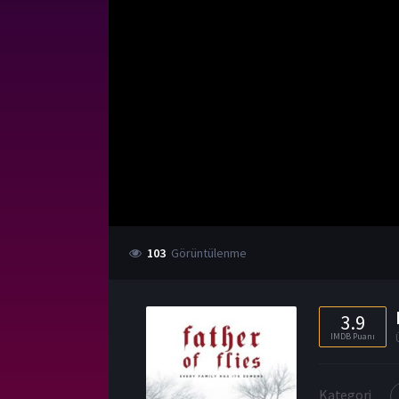
103
Görüntülenme
3.9
IMDB Puanı
Kategori