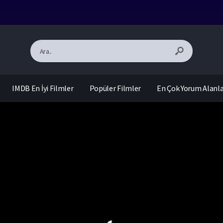
IMDB En İyi Filmler
Popüler Filmler
En Çok Yorum Alanl