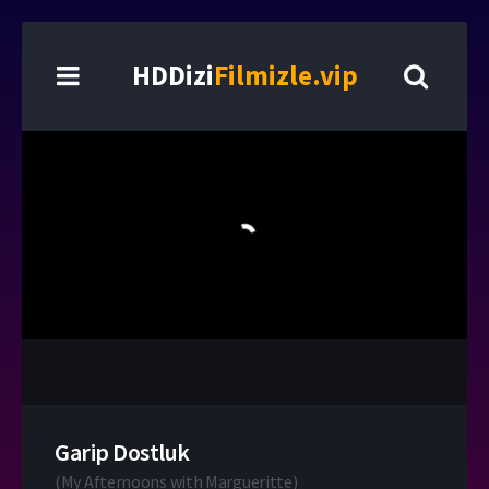
HDDizi
Filmizle.vip
Garip Dostluk
(
My Afternoons with Margueritte
)