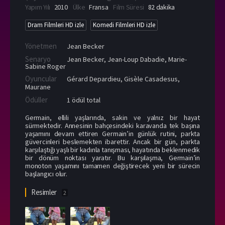
Yapım Yılı
2010
Ülke
Fransa
Film Süresi
82 dakika
Dram Filmleri HD izle
Komedi Filmleri HD izle
Yönetmen
Jean Becker
Senaryo
Jean Becker, Jean-Loup Dabadie, Marie-
Sabine Roger
Oyuncular
Gérard Depardieu
,
Gisèle Casadesus
,
Maurane
Ödüller
1 ödül total
Germain, ellili yaşlarında, sakin ve yalnız bir hayat
sürmektedir. Annesinin bahçesindeki karavanda tek başına
yaşamını devam ettiren Germain’in günlük rutini, parkta
güvercinleri beslemekten ibarettir. Ancak bir gün, parkta
karşılaştığı yaşlı bir kadınla tanışması, hayatında beklenmedik
bir dönüm noktası yaratır. Bu karşılaşma, Germain’in
monoton yaşamını tamamen değiştirecek yeni bir sürecin
başlangıcı olur.
Resimler
2