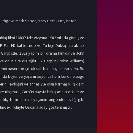
Lithgow
,
Mark Soper
,
Mary Beth Hurt
,
Peter
aj filmi 1080P izle Vizyona 1982 yılında girmiş ve
P Full HD kalitesinde ve Türkçe Dublaj olarak siz
o Garp) izle, 1982 yapımı bir drama filmidir ve John
ve onun sıra dışı oğlu T.S. Garp’ın (Robin Williams)
ndi başına bir çocuk sahibi olmaya karar verir. Bu
altında büyür ve yaşamı boyunca hem kendine özgü
rini, evliliğini ve annesiyle olan karmaşık ilişkisini
e ulaşması, Garp’ın hayata bakış açısını etkiler ve
insellik, feminizm ve yaşamın öngörülemezliği gibi
ilmdeki rolüyle Oscar’a aday gösterilmiştir.