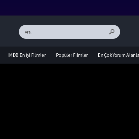
IMDB En İyi Filmler
Popüler Filmler
En Çok Yorum Alanl