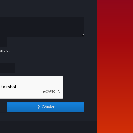
ntrol:
Gönder