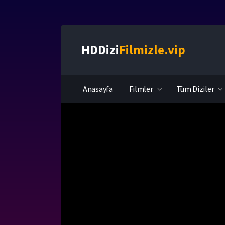
HDDizi
Filmizle.vip
Anasayfa
Filmler
Tüm Diziler