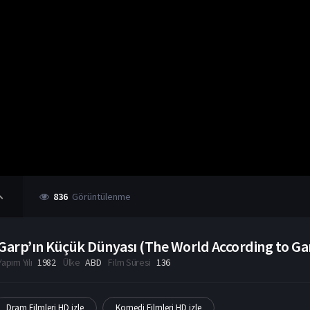
836
Görüntülenme
Garp’ın Küçük Dünyası (The World According to Gar
Yapım Yılı
1982
Ülke
ABD
Film Süresi
136
Dram Filmleri HD izle
Komedi Filmleri HD izle