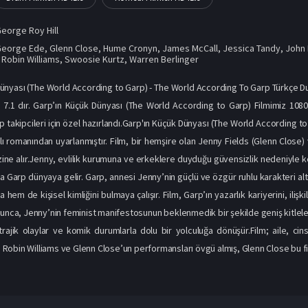
eorge Roy Hill
George Ede
,
Glenn Close
,
Hume Cronyn
,
James McCall
,
Jessica Tandy
,
John 
,
Robin Williams
,
Swoosie Kurtz
,
Warren Berlinger
ünyası (The World According to Garp) - The World According To Garp Türkçe Dubl
 7.1 dır. Garp’ın Küçük Dünyası (The World According to Garp) Filmimiz 1080
ip takipcileri için özel hazırlandı.Garp'ın Küçük Dünyası (The World According t
dlı romanından uyarlanmıştır. Film, bir hemşire olan Jenny Fields (Glenn Close) 
ine alır.Jenny, evlilik kurumuna ve erkeklere duyduğu güvensizlik nedeniyle ke
 Garp dünyaya gelir. Garp, annesi Jenny’nin güçlü ve özgür ruhlu karakteri 
hem de kişisel kimliğini bulmaya çalışır. Film, Garp’ın yazarlık kariyerini, ilişkile
yunca, Jenny’nin feminist manifestosunun beklenmedik bir şekilde geniş kitleler
, trajik olaylar ve komik durumlarla dolu bir yolculuğa dönüşür.Film; aile, c
ır. Robin Williams ve Glenn Close’un performansları övgü almış, Glenn Close bu f