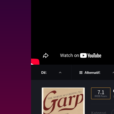
Dil:
Alternatif:
7.1
IMDB Puanı
Kategori