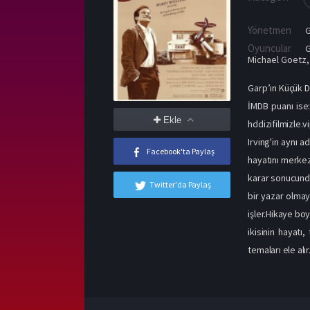
Yönetmen
G
Oyuncular
Michael Goetz
Garp’ın Küçük D
İMDB puanı ise:
Ekle
hddizifilmizle.v
Irving'in aynı a
Facebook'ta Paylaş
hayatını merkez
karar sonucunda
Twitter'da Paylaş
bir yazar olmaya 
işler.Hikaye bo
ikisinin hayatı
temaları ele al