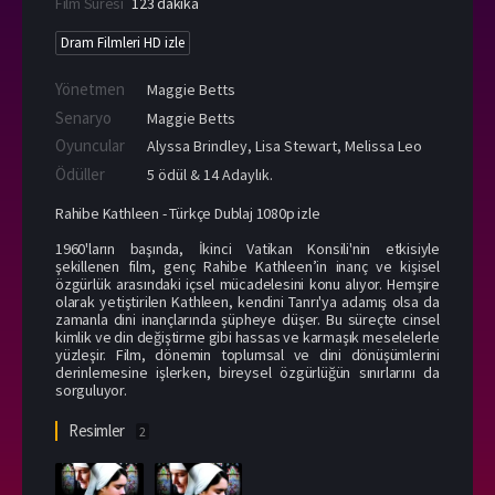
Film Süresi
123 dakika
Dram Filmleri HD izle
Yönetmen
Maggie Betts
Senaryo
Maggie Betts
Oyuncular
Alyssa Brindley
,
Lisa Stewart
,
Melissa Leo
Ödüller
5 ödül & 14 Adaylık.
Rahibe Kathleen - Türkçe Dublaj 1080p izle
1960'ların başında, İkinci Vatikan Konsili'nin etkisiyle
şekillenen film, genç Rahibe Kathleen’in inanç ve kişisel
özgürlük arasındaki içsel mücadelesini konu alıyor. Hemşire
olarak yetiştirilen Kathleen, kendini Tanrı'ya adamış olsa da
zamanla dini inançlarında şüpheye düşer. Bu süreçte cinsel
kimlik ve din değiştirme gibi hassas ve karmaşık meselelerle
yüzleşir. Film, dönemin toplumsal ve dini dönüşümlerini
derinlemesine işlerken, bireysel özgürlüğün sınırlarını da
sorguluyor.
Resimler
2