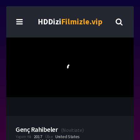
HDDizi
Filmizle.vip
Genç Rahibeler
(
Novitiate
)
Yapım Yılı
2017
Ülke
United States