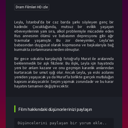
Dram Filmleri HD izle
Leyla, İstanbul’da bir caz barda şarkı söyleyen genç bir
kadındır. Çocukluğunda, mutsuz bir evlilik yaşayan
ebeveynlerinin yanı sıra, alkol problemiyle mücadele eden
Rus annesinin ölümü ve babasının depresyonu gibi ağır
travmalar yaşamıştır. Bu zor deneyimler, Leyla’nın
babasından duygusal olarak kopmasına ve başkalarıyla bağ
kurmakta zorlanmasına neden olmuştur.
Bir gece sokakta karşılaştığı fotoğrafçı Murat ile aralarında
beklenmedik bir aşk filizlenir. Bu ilişki, Leyla için hayatında
yeni bir anlam kazanır ve onu geçmişin karanlık anılarından
kurtaracak bir umut ışığı olur. Ancak Leyla, ya eski acılarını
yeniden yaşayacak ya da Murat’la birlikte gerçek mutluluğun
kapısını aralayacaktır. Seçim yapmak zorundadır ve bu karar
hayatını tamamen değiştirecektir.
Film hakkındaki düşüncelerinizi paylaşın