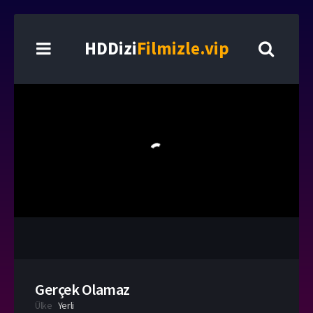
HDDizi
Filmizle.vip
Gerçek Olamaz
Ülke
Yerli