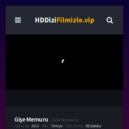
HDDizi
Filmizle.vip
Gişe Memuru
(
Gise Memuru
)
Yapım Yılı
2010
Ülke
Türkiye
Film Süresi
96 dakika