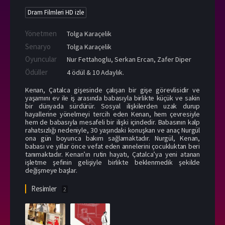
Dram Filmleri HD izle
Yönetmen
Tolga Karaçelik
Senaryo
Tolga Karaçelik
Oyuncular
Nur Fettahoglu
,
Serkan Ercan
,
Zafer Diper
Ödüller
4 ödül & 10 Adaylık.
Kenan, Çatalca gişesinde çalışan bir gişe görevlisidir ve
yaşamını ev ile iş arasında babasıyla birlikte küçük ve sakin
bir dünyada sürdürür. Sosyal ilişkilerden uzak durup
hayallerine yönelmeyi tercih eden Kenan, hem çevresiyle
hem de babasıyla mesafeli bir ilişki içindedir. Babasının kalp
rahatsızlığı nedeniyle, 30 yaşındaki konuşkan ve anaç Nurgül
ona gün boyunca bakım sağlamaktadır. Nurgül, Kenan,
babası ve yıllar önce vefat eden annelerini çocukluktan beri
tanımaktadır. Kenan’ın rutin hayatı, Çatalca’ya yeni atanan
işletme şefinin gelişiyle birlikte beklenmedik şekilde
değişmeye başlar.
Resimler
2