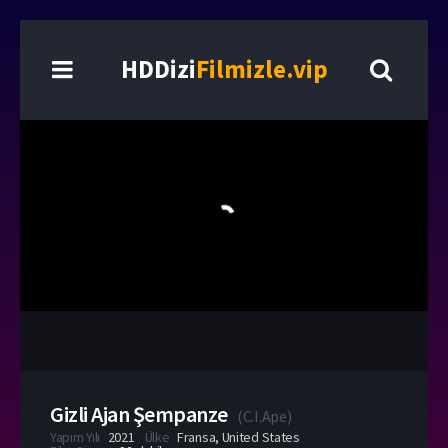
HDDizi
Filmizle.vip
Gizli Ajan Şempanze
(
C.I.Ape
)
Yapım Yılı
2021
Ülke
Fransa
,
United States