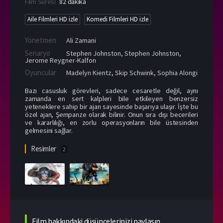
Film Süresi
82 dakika
Aile Filmleri HD izle
Komedi Filmleri HD izle
Yönetmen
Ali Zamani
Senaryo
Stephen Johnston, Stephen Johnston,
Jerome Reygner-Kalfon
Oyuncular
Madelyn Kientz
,
Skip Schwink
,
Sophia Alongi
Bazı casusluk görevleri, sadece cesaretle değil, aynı
zamanda en sert kalpleri bile etkileyen benzersiz
yeteneklere sahip bir ajan sayesinde başarıya ulaşır. İşte bu
özel ajan, Şempanze olarak bilinir. Onun sıra dışı becerileri
ve kararlılığı, en zorlu operasyonların bile üstesinden
gelmesini sağlar.
Resimler
2
Film hakkındaki düşüncelerinizi paylaşın