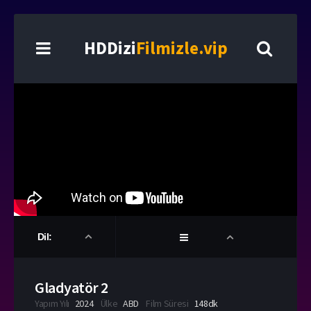
HDDizi
Filmizle.vip
Dil:
Gladyatör 2
Yapım Yılı
2024
Ülke
ABD
Film Süresi
148dk