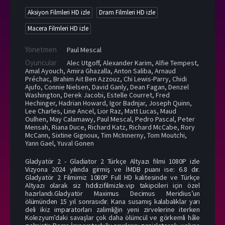
Aksiyon Filmleri HD izle
Dram Filmleri HD izle
Macera Filmleri HD izle
Yönetmen
Paul Mescal
Oyuncular
Alec Utgoff
,
Alexander Karim
,
Alfie Tempest
,
Amal Ayouch
,
Amira Ghazalla
,
Anton Saliba
,
Arnaud
Préchac
,
Brahim Ait Ben Azzouz
,
Chi Lewis-Parry
,
Chidi
Ajufo
,
Connie Nielsen
,
David Ganly
,
Dean Fagan
,
Denzel
Washington
,
Derek Jacobi
,
Estelle Courret
,
Fred
Hechinger
,
Hadrian Howard
,
Igor Badnjar
,
Joseph Quinn
,
Lee Charles
,
Line Ancel
,
Lior Raz
,
Matt Lucas
,
Maud
Oulhen
,
May Calamawy
,
Paul Mescal
,
Pedro Pascal
,
Peter
Mensah
,
Riana Duce
,
Richard Katz
,
Richard McCabe
,
Rory
McCann
,
Sixtine Gignoux
,
Tim McInnerny
,
Tom Moutchi
,
Yann Gael
,
Yuval Gonen
Gladyatör 2 - Gladiator 2 Türkçe Altyazı filmi 1080P izle
Vizyona 2024 yılında girmiş ve İMDB puanı ise: 6.8 dır.
Gladyatör 2 Filmimiz 1080P Full HD kalitesinde ve Türkçe
Altyazı olarak siz hddizifilmizle.vip takipcileri için özel
hazırlandı.Gladyatör Maximus Decimus Meridius’un
ölümünden 15 yıl sonrasıdır. Kana susamış kalabalıklar yarı
deli ikiz imparatorları zalimliğin yeni zirvelerine iterken
Kolezyum’daki savaşlar çok daha ölümcül ve görkemli hâle