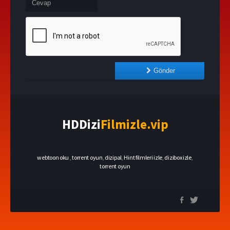
Gönder
HDDizi
Filmizle.vip
webtoon oku
,
torrent oyun
,
dizipal
,
Hint filmleri izle
,
dizibox izle
,
torrent oyun