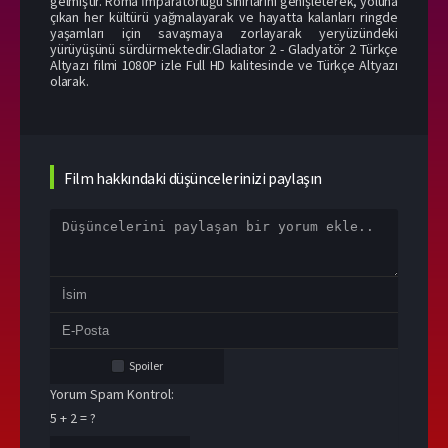
gelmiştir. Roma İmparatorluğu sınırlarını genişleterek, yoluna
çıkan her kültürü yağmalayarak ve hayatta kalanları ringde
yaşamları için savaşmaya zorlayarak yeryüzündeki
yürüyüşünü sürdürmektedir.Gladiator 2 - Gladyatör 2 Türkçe
Altyazı filmi 1080P izle Full HD kalitesinde ve Türkçe Altyazı
olarak.
Film hakkındaki düşüncelerinizi paylaşın
Spoiler
Yorum Spam Kontrol:
5 + 2 = ?