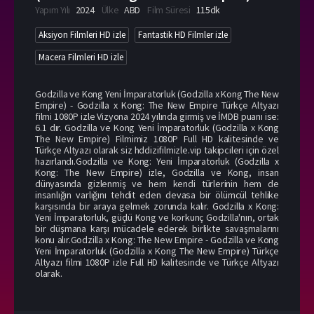
Yapım Yılı
2024
Ülke
ABD
Film Süresi
115dk
Aksiyon Filmleri HD izle
Fantastik HD Filmler izle
Macera Filmleri HD izle
Godzilla ve Kong Yeni İmparatorluk (Godzilla x Kong The New
Empire) - Godzilla x Kong: The New Empire Türkçe Altyazı
filmi 1080P izle Vizyona 2024 yılında girmiş ve İMDB puanı ise:
6.1 dır. Godzilla ve Kong Yeni İmparatorluk (Godzilla x Kong
The New Empire) Filmimiz 1080P Full HD kalitesinde ve
Türkçe Altyazı olarak siz hddizifilmizle.vip takipcileri için özel
hazırlandı.Godzilla ve Kong: Yeni İmparatorluk (Godzilla x
Kong: The New Empire) izle, Godzilla ve Kong, insan
dünyasında gizlenmiş ve hem kendi türlerinin hem de
insanlığın varlığını tehdit eden devasa bir ölümcül tehlike
karşısında bir araya gelmek zorunda kalır. Godzilla x Kong:
Yeni İmparatorluk, güçlü Kong ve korkunç Godzilla'nın, ortak
bir düşmana karşı mücadele ederek birlikte savaşmalarını
konu alır.Godzilla x Kong: The New Empire - Godzilla ve Kong
Yeni İmparatorluk (Godzilla x Kong The New Empire) Türkçe
Altyazı filmi 1080P izle Full HD kalitesinde ve Türkçe Altyazı
olarak.