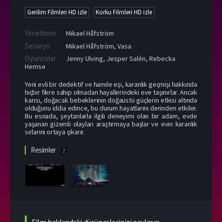
Gerilim Filmleri HD izle
Korku Filmleri HD izle
Yönetmen
Mikael Håfström
Senaryo
Mikael Håfström, Vasa
Oyuncular
Jenny Ulving
,
Jesper Salén
,
Rebecka
Hemse
Yeni evli bir dedektif ve hamile eşi, karanlık geçmişi hakkında
hiçbir fikre sahip olmadan hayallerindeki eve taşınırlar. Ancak
karısı, doğacak bebeklerinin doğaüstü güçlerin etkisi altında
olduğunu iddia edince, bu durum hayatlarını derinden etkiler.
Bu esnada, şeytanlarla ilgili deneyimi olan bir adam, evde
yaşanan gizemli olayları araştırmaya başlar ve evin karanlık
sırlarını ortaya çıkarır.
Resimler
2