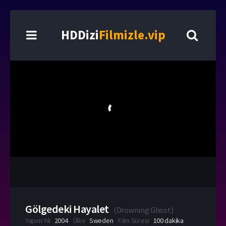
HDDizi
Filmizle.vip
Gölgedeki Hayalet
(
Drowning Ghost
)
Yapım Yılı
2004
Ülke
Sweden
Film Süresi
100 dakika