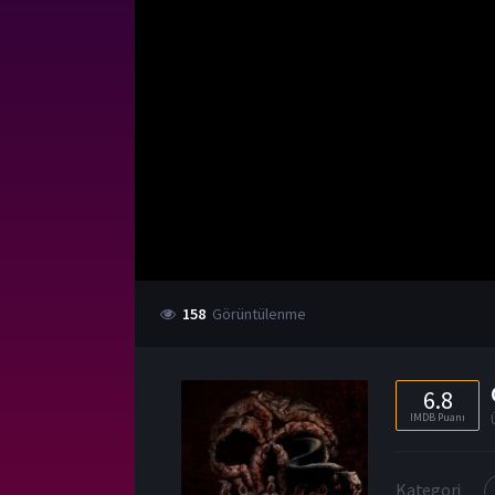
158
Görüntülenme
6.8
IMDB Puanı
Kategori