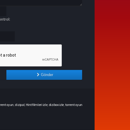
ntrol:
Gönder
rrent oyun
,
dizipal
,
Hint filmleri izle
,
dizibox izle
,
torrent oyun