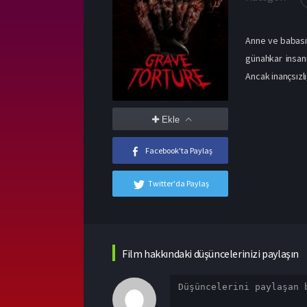
Anne ve babasın
günahkar insan
Ancak inançsızlı
Ekle
Facebook'ta Paylaş
Twitter'da Paylaş
Film hakkındaki düşüncelerinizi paylaşın