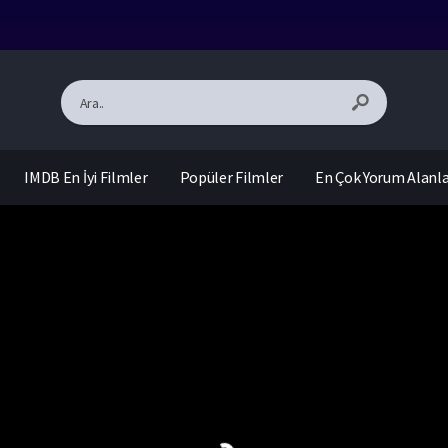
IMDB En İyi Filmler
Popüler Filmler
En Çok Yorum Alanl