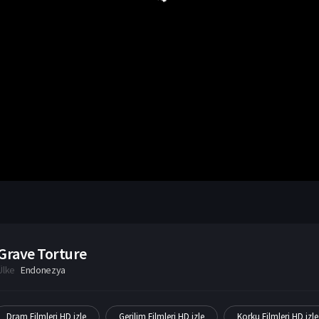
Grave Torture
Ülke
Endonezya
Dram Filmleri HD izle
Gerilim Filmleri HD izle
Korku Filmleri HD izle