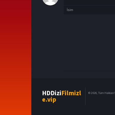
HDDizi
Filmizl
© 2026, Tüm Hakları S
e.vip