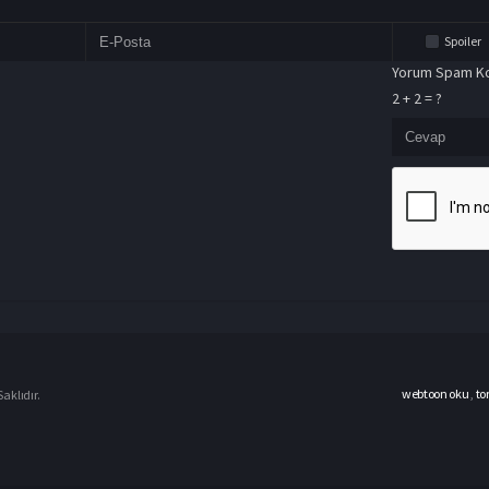
Spoiler
Yorum Spam Ko
2 + 2 = ?
webtoon oku
,
to
aklıdır.