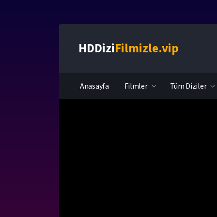
HDDizi
Filmizle.vip
Anasayfa
Filmler
Tüm Diziler