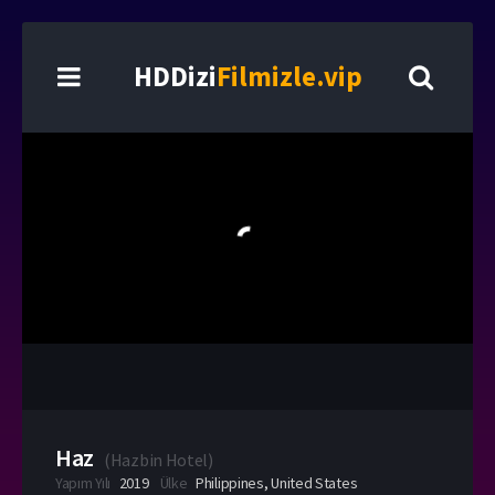
HDDizi
Filmizle.vip
Haz
(
Hazbin Hotel
)
Yapım Yılı
2019
Ülke
Philippines
,
United States