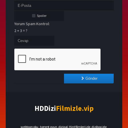
Spoiler
Yorum Spam Kontrol:
2 + 3 = ?
Gönder
HDDizi
Filmizle.vip
webtoon oku
,
torrent oyun
,
dizipal
,
Hint filmleri izle
,
dizibox izle
,