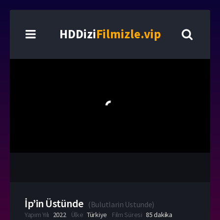
HDDizi
Filmizle.vip
İp’in Üstünde
(
Bulutlarin Ustunde
)
Yapım Yılı
2022
Ülke
Türkiye
Film Süresi
85 dakika