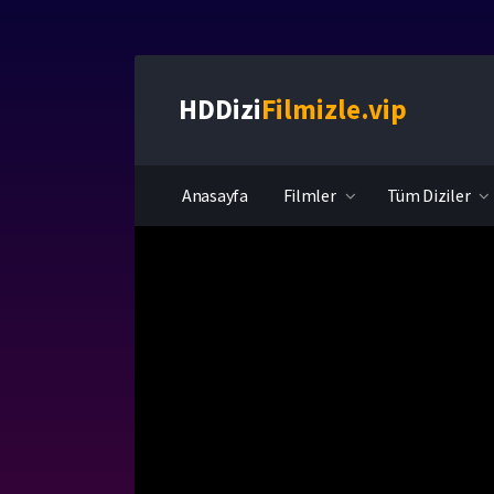
HDDizi
Filmizle.vip
Anasayfa
Filmler
Tüm Diziler