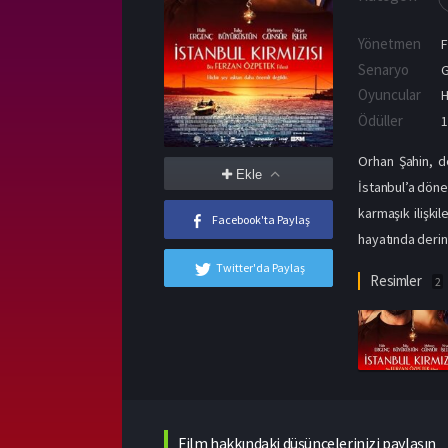
Yönetmen
Senaryo
G
Oyuncular
H
Ödüller
1
Orhan Şahin, d
Ekle
İstanbul’a döne
karmaşık ilişki
Facebook'ta Paylaş
hayatında derin 
Twitter'da Paylaş
Resimler
2
Film hakkındaki düşüncelerinizi paylaşın