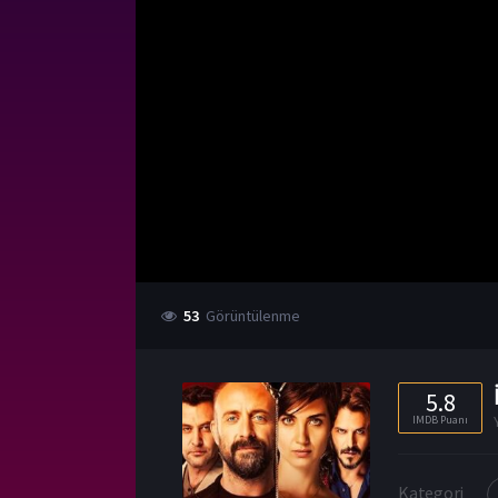
53
Görüntülenme
5.8
IMDB Puanı
Kategori