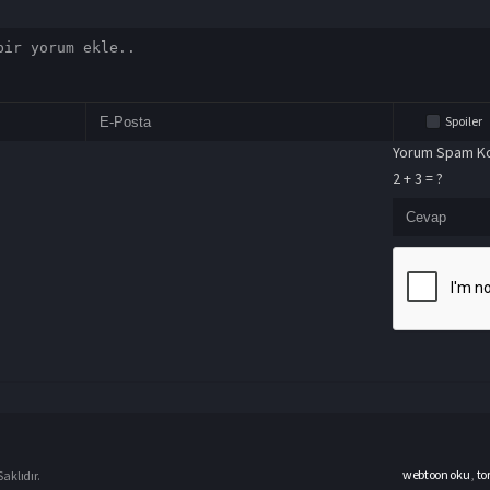
Spoiler
Yorum Spam Ko
2 + 3 = ?
webtoon oku
,
to
aklıdır.