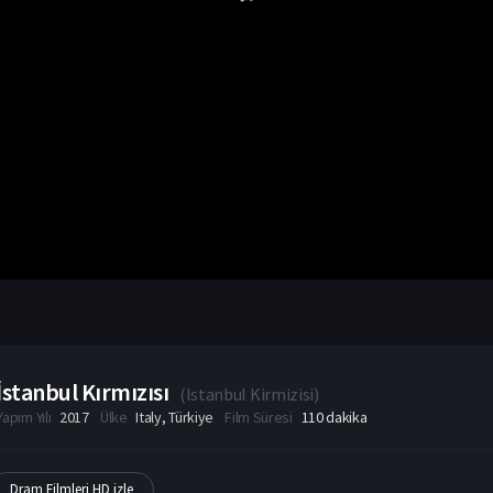
İstanbul Kırmızısı
(
Istanbul Kirmizisi
)
Yapım Yılı
2017
Ülke
Italy
,
Türkiye
Film Süresi
110 dakika
Dram Filmleri HD izle