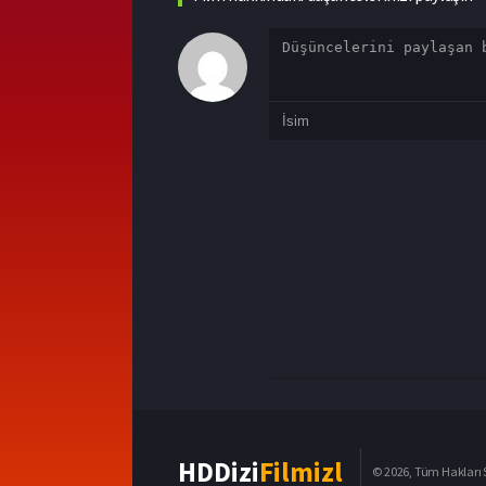
HDDizi
Filmizl
© 2026, Tüm Hakları S