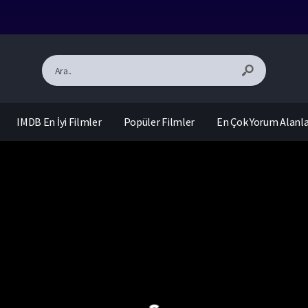
IMDB En İyi Filmler
Popüler Filmler
En Çok Yorum Alanl