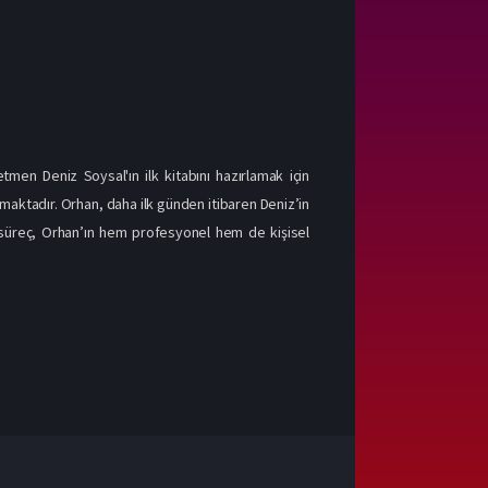
men Deniz Soysal'ın ilk kitabını hazırlamak için
amaktadır. Orhan, daha ilk günden itibaren Deniz’in
 Bu süreç, Orhan’ın hem profesyonel hem de kişisel