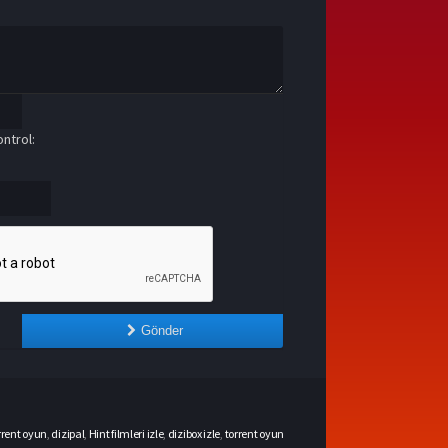
ntrol:
Gönder
rrent oyun
,
dizipal
,
Hint filmleri izle
,
dizibox izle
,
torrent oyun