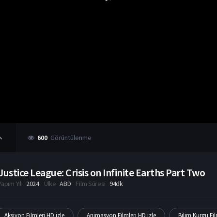
600
Görüntülenme
Justice League: Crisis on Infinite Earths Part Two
Yapım Yılı
2024
Ülke
ABD
Film Süresi
94dk
Aksiyon Filmleri HD izle
Animasyon Filmleri HD izle
Bilim Kurgu Fil