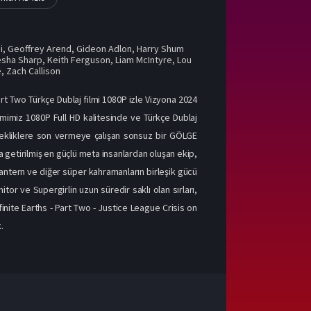
i
,
Geoffrey Arend
,
Gideon Adlon
,
Harry Shum
sha Sharp
,
Keith Ferguson
,
Liam McIntyre
,
Lou
e
,
Zach Callison
Part Two Türkçe Dublaj filmi 1080P izle Vizyona 2024
ilmimiz 1080P Full HD kalitesinde ve Türkçe Dublaj
gerçekliklere son vermeye çalışan sonsuz bir GÖLGE
 getirilmiş en güçlü meta insanlardan oluşan ekip,
tern ve diğer süper kahramanların birleşik gücü
or ve Supergirlin uzun süredir saklı olan sırları,
inite Earths - Part Two - Justice League Crisis on
.