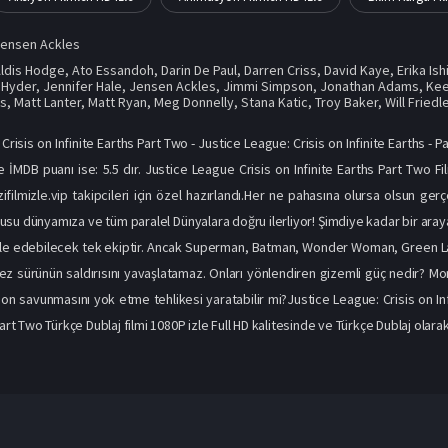
Jensen Ackles
ldis Hodge
,
Ato Essandoh
,
Darin De Paul
,
Darren Criss
,
David Kaye
,
Erika Ishi
 Hyder
,
Jennifer Hale
,
Jensen Ackles
,
Jimmi Simpson
,
Jonathan Adams
,
Kee
ps
,
Matt Lanter
,
Matt Ryan
,
Meg Donnelly
,
Stana Katic
,
Troy Baker
,
Will Friedl
risis on Infinite Earths Part Two - Justice League: Crisis on Infinite Earths - 
ve İMDB puanı ise: 5.5 dır. Justice League Crisis on Infinite Earths Part Two F
zifilmizle.vip takipcileri için özel hazırlandı.Her ne pahasına olursa olsun 
su dünyamıza ve tüm paralel Dünyalara doğru ilerliyor! Şimdiye kadar bir araya
le edebilecek tek ekiptir. Ancak Superman, Batman, Wonder Woman, Green Lan
z sürünün saldırısını yavaşlatamaz. Onları yönlendiren gizemli güç nedir? Monit
on savunmasını yok etme tehlikesi yaratabilir mi?Justice League: Crisis on Inf
Part Two Türkçe Dublaj filmi 1080P izle Full HD kalitesinde ve Türkçe Dublaj olarak