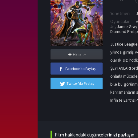
Yönetmen
Oyuncular
A
Jr.
,
Jamie Gray
Diamond Philli
Justice League C
yılında girmiş 
Ekle
olarak siz hddi
ŞEYTANLARI ordu
Facebook'ta Paylaş
onlarla mücade
Twitter'da Paylaş
bile bu görünme
kahramanların s
Infinite Earths 
Film hakkındaki düşüncelerinizi paylaşın