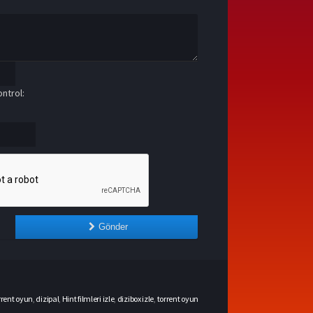
ntrol:
Gönder
rrent oyun
,
dizipal
,
Hint filmleri izle
,
dizibox izle
,
torrent oyun