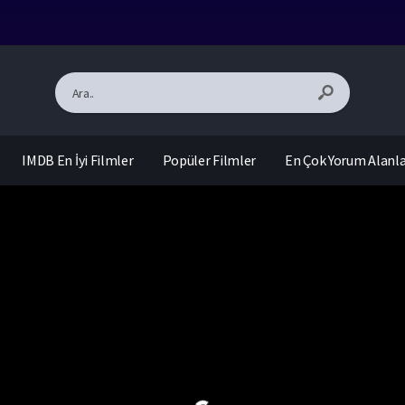
IMDB En İyi Filmler
Popüler Filmler
En Çok Yorum Alanl