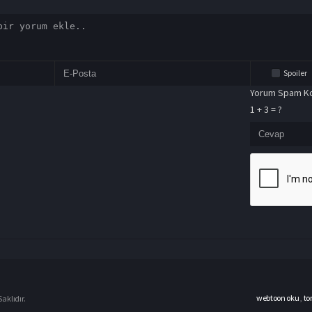
Spoiler
Yorum Spam Ko
1 + 3 = ?
webtoon oku
,
to
aklıdır.