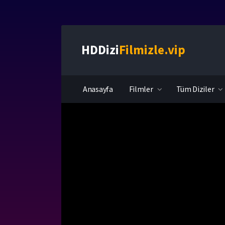
HDDizi
Filmizle.vip
Anasayfa
Filmler
Tüm Diziler