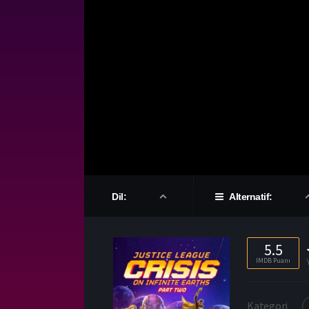
Dil:
Alternatif:
5.5
IMDB Puanı
Kategori