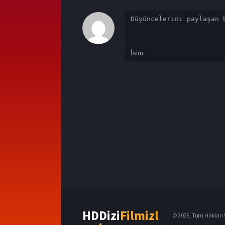
HDDizi
Filmizl
© 2026, Tüm Hakları S