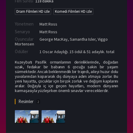
Film Süresi
118 dakika
Dram Filmleri HD izle
Komedi Filmleri HD izle
Yönetmen
Matt Ross
Senaryo
Matt Ross
Oyuncular
George MacKay
,
Samantha Isler
,
Viggo
Mortensen
Ödüller
1 Oscar Adaylığı. 15 ödül & 51 adaylık. total
Kuzeybatı Pasifik ormanlarının derinliklerinde, doğadan
uzak, fedakar bir babanın 6 çocuğu sakin bir yaşam
sürmektedir. Ancak beklenmedik bir trajedi, aileyi huzur dolu
yuvalarından kopararak dış dünyaya adım atmaya zorlar. Bu
yeni hayatta, çocuklar için birçok zorluk ve değişim kapılarını
aralar. Doğayla iç içe geçen hayatları, modern dünyanın
karmaşasıyla yüzleşirken önemli sınavlar vereceklerdir.
Resimler
2