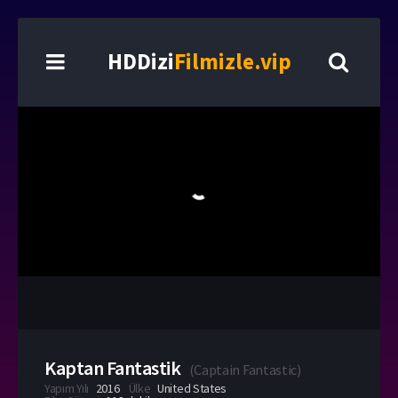
HDDizi
Filmizle.vip
Kaptan Fantastik
(
Captain Fantastic
)
Yapım Yılı
2016
Ülke
United States