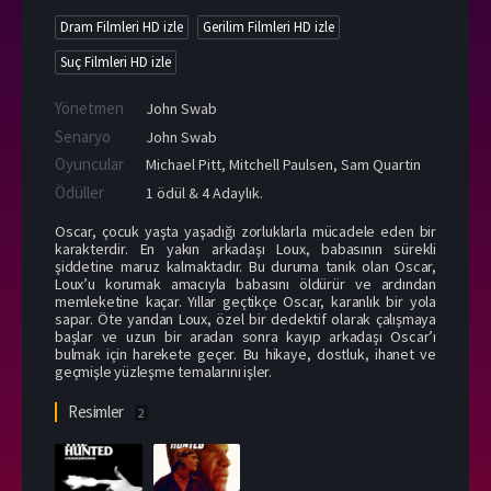
Dram Filmleri HD izle
Gerilim Filmleri HD izle
Suç Filmleri HD izle
Yönetmen
John Swab
Senaryo
John Swab
Oyuncular
Michael Pitt
,
Mitchell Paulsen
,
Sam Quartin
Ödüller
1 ödül & 4 Adaylık.
Oscar, çocuk yaşta yaşadığı zorluklarla mücadele eden bir
karakterdir. En yakın arkadaşı Loux, babasının sürekli
şiddetine maruz kalmaktadır. Bu duruma tanık olan Oscar,
Loux’u korumak amacıyla babasını öldürür ve ardından
memleketine kaçar. Yıllar geçtikçe Oscar, karanlık bir yola
sapar. Öte yandan Loux, özel bir dedektif olarak çalışmaya
başlar ve uzun bir aradan sonra kayıp arkadaşı Oscar’ı
bulmak için harekete geçer. Bu hikaye, dostluk, ihanet ve
geçmişle yüzleşme temalarını işler.
Resimler
2