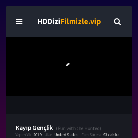
HDDizi
Filmizle.vip
Kayıp Gençlik
(
Run with the Hunted
)
Yapım Yılı
2019
Ülke
United States
Film Süresi
93 dakika