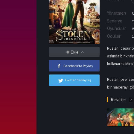
Yönetmen
Senaryo
Y
Oyuncular
Ödüller
1
Ruslan, cesur b
Ekle
aslında bir kral
kullanarak Mira’
Facebook'ta Paylaş
Ruslan, prenses
Twitter'da Paylaş
bir macerayı gö
Resimler
2