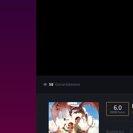
58
Görüntülenme
6.0
IMDB Puanı
Kategori