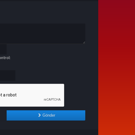
ntrol:
Gönder