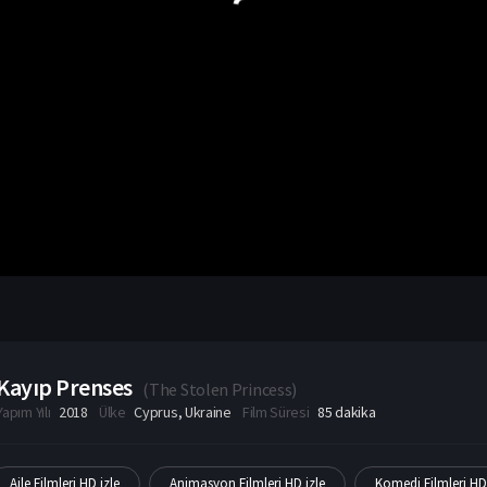
Kayıp Prenses
(
The Stolen Princess
)
Yapım Yılı
2018
Ülke
Cyprus
,
Ukraine
Film Süresi
85 dakika
Aile Filmleri HD izle
Animasyon Filmleri HD izle
Komedi Filmleri HD 