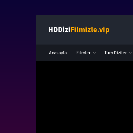
HDDizi
Filmizle.vip
Anasayfa
Filmler
Tüm Diziler