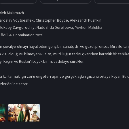
Oleh Malamuzh
aroslav Voytseshek, Christopher Boyce, Aleksandr Pushkin
Aleksey Zavgorodniy
,
Nadezhda Dorofeeva
,
Yevhen Malukha
 ödül & 1 nomination total
ir şövalye olmayı hayal eden genç bir sanatçıdır ve güzel prenses Mira ile tanış
ın kızı olduğunu bilmeyen Ruslan, mutluluğun tadını çıkarırken karanlık bir tehlik
yı kaçırır ve Ruslan'ı büyük bir mücadeleye sürükler.
i kurtarmak için zorlu engelleri aşar ve gerçek aşkın gücünü ortaya koyar. Bu d
zler önüne serer.