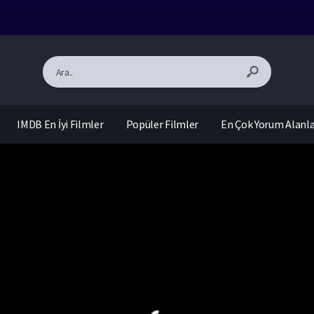
IMDB En İyi Filmler
Popüler Filmler
En Çok Yorum Alanl