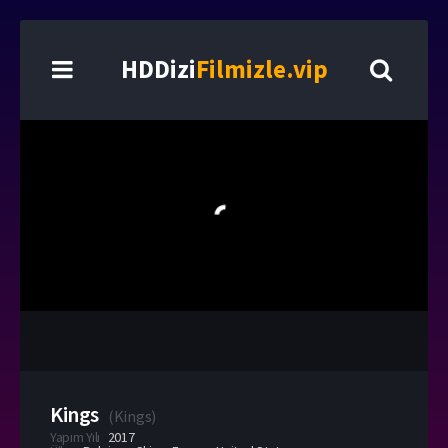
HDDizi
Filmizle.vip
Kings
(
Kings
)
Yapım Yılı
2017