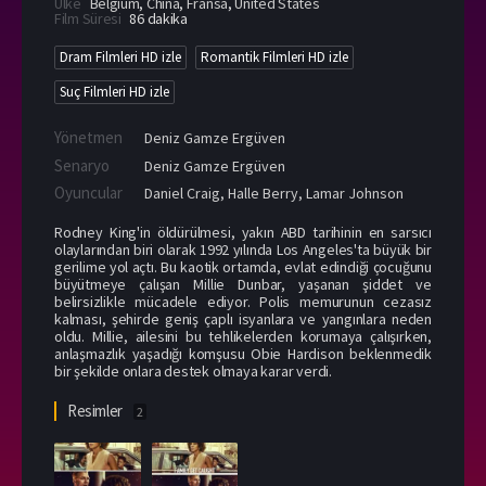
Ülke
Belgium
,
China
,
Fransa
,
United States
Film Süresi
86 dakika
Dram Filmleri HD izle
Romantik Filmleri HD izle
Suç Filmleri HD izle
Yönetmen
Deniz Gamze Ergüven
Senaryo
Deniz Gamze Ergüven
Oyuncular
Daniel Craig
,
Halle Berry
,
Lamar Johnson
Rodney King'in öldürülmesi, yakın ABD tarihinin en sarsıcı
olaylarından biri olarak 1992 yılında Los Angeles'ta büyük bir
gerilime yol açtı. Bu kaotik ortamda, evlat edindiği çocuğunu
büyütmeye çalışan Millie Dunbar, yaşanan şiddet ve
belirsizlikle mücadele ediyor. Polis memurunun cezasız
kalması, şehirde geniş çaplı isyanlara ve yangınlara neden
oldu. Millie, ailesini bu tehlikelerden korumaya çalışırken,
anlaşmazlık yaşadığı komşusu Obie Hardison beklenmedik
bir şekilde onlara destek olmaya karar verdi.
Resimler
2