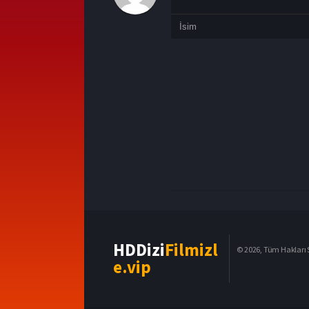
HDDizi
Filmizl
© 2026, Tüm Hakları S
e.vip