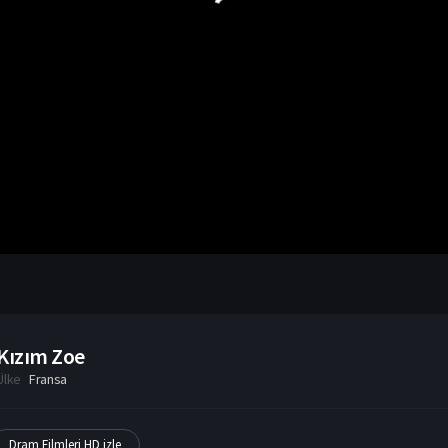
Kızım Zoe
Ülke
Fransa
Dram Filmleri HD izle