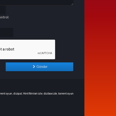
ntrol:
Gönder
rrent oyun
,
dizipal
,
Hint filmleri izle
,
dizibox izle
,
torrent oyun