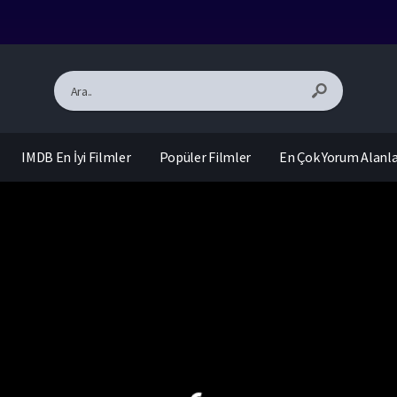
IMDB En İyi Filmler
Popüler Filmler
En Çok Yorum Alanl