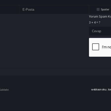
Spoiler
Yorum Spam Ko
3 + 4 = ?
webtoon oku
,
to
aklıdır.