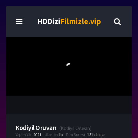
HDDizi
Filmizle.vip
Kodiyil Oruvan
(
Kodiyil Oruvan
)
Yapım Yılı
2021
Ülke
India
Film Süresi
151 dakika