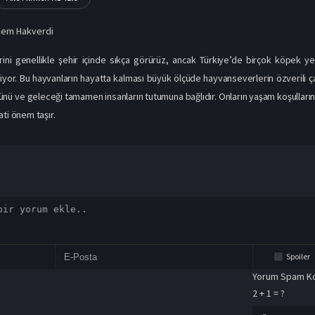
Cem Hakverdi
ni genellikle şehir içinde sıkça görürüz, ancak Türkiye’de birçok köpek yer
yor. Bu hayvanların hayatta kalması büyük ölçüde hayvanseverlerin özverili ç
ü ve geleceği tamamen insanların tutumuna bağlıdır. Onların yaşam koşullarını iy
ti önem taşır.
Spoiler
Yorum Spam Ko
2 + 1 = ?