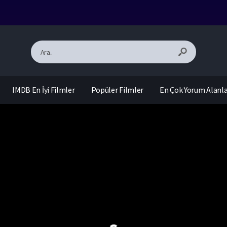
IMDB En İyi Filmler
Popüler Filmler
En Çok Yorum Alanl