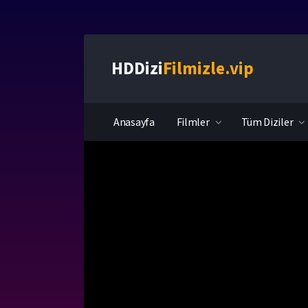
HDDizi
Filmizle.vip
Anasayfa
Filmler
Tüm Diziler