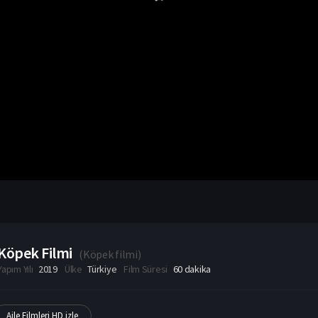
Köpek Filmi
(
Köpek filmi
)
Yapım Yılı
2019
Ülke
Türkiye
Film Süresi
60 dakika
Aile Filmleri HD izle