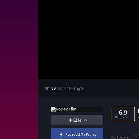
89
Görüntülenme
6.9
IMDB Puanı
Ekle
Facebook'ta Paylaş
Kategori