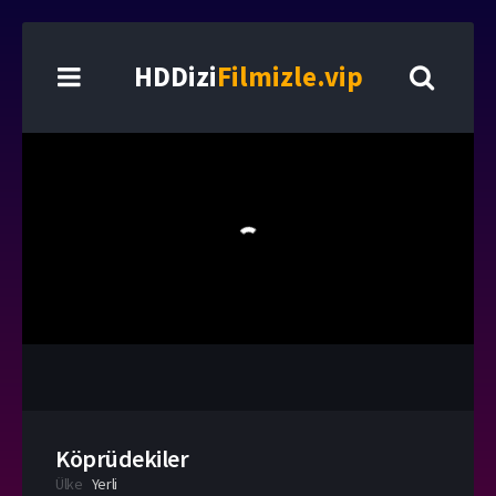
HDDizi
Filmizle.vip
Köprüdekiler
Ülke
Yerli