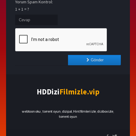
Yorum Spam Kontrol:
1 + 1 = ?
Gönder
HDDizi
Filmizle.vip
webtoon oku
,
torrent oyun
,
dizipal
,
Hint filmleri izle
,
dizibox izle
,
torrent oyun