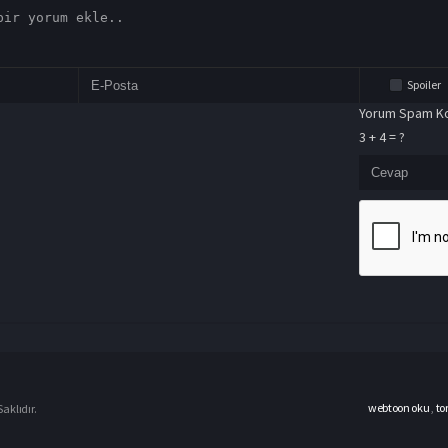
Spoiler
Yorum Spam Ko
3 + 4 = ?
webtoon oku
,
to
aklıdır.