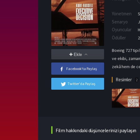
Yönetmen
S
Senaryo
J
Oyuncular
H
Ödüller
2
Boeing 727 tipi 
Ekle
ve ekibi, zaman
zekâ hem de ces
Facebook'ta Paylaş
Resimler
2
Twitter'da Paylaş
Film hakkındaki düşüncelerinizi paylaşın