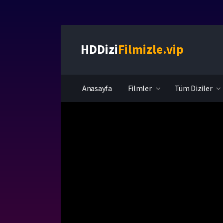
HDDizi
Filmizle.vip
Anasayfa
Filmler
Tüm Diziler