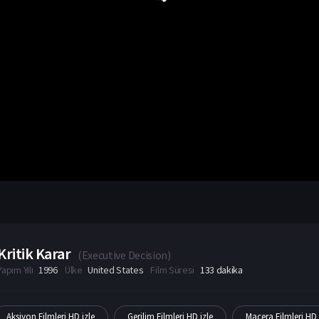
Kritik Karar
(
Executive Decision
)
Yapım Yılı
1996
Ülke
United States
Film Süresi
133 dakika
Aksiyon Filmleri HD izle
Gerilim Filmleri HD izle
Macera Filmleri HD 