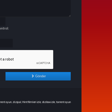
ntrol:
Gönder
rrent oyun
,
dizipal
,
Hint filmleri izle
,
dizibox izle
,
torrent oyun