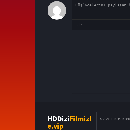
HDDizi
Filmizl
© 2026, Tüm Hakları S
e.vip