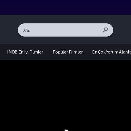
IMDB En İyi Filmler
Popüler Filmler
En Çok Yorum Alanl