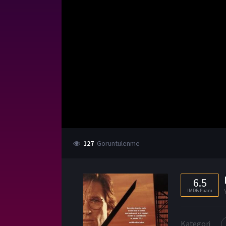
127
Görüntülenme
6.5
IMDB Puanı
Kategori