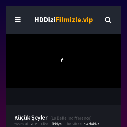
HDDizi
Filmizle.vip
Küçük Şeyler
(
La Belle Indifference
)
Yapım Yılı
2019
Ülke
Türkiye
Film Süresi
94 dakika