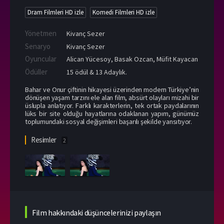
Dram Filmleri HD izle
Komedi Filmleri HD izle
Yönetmen
Kivanç Sezer
Senaryo
Kivanç Sezer
Oyuncular
Alican Yücesoy
,
Basak Ozcan
,
Müfit Kayacan
Ödüller
15 ödül & 13 Adaylık.
Bahar ve Onur çiftinin hikayesi üzerinden modern Türkiye’nin
dönüşen yaşam tarzını ele alan film, absürt olayları mizahi bir
üslupla anlatıyor. Farklı karakterlerin, tek ortak paydalarının
lüks bir site olduğu hayatlarına odaklanan yapım, günümüz
toplumundaki sosyal değişimleri başarılı şekilde yansıtıyor.
Resimler
2
Film hakkındaki düşüncelerinizi paylaşın