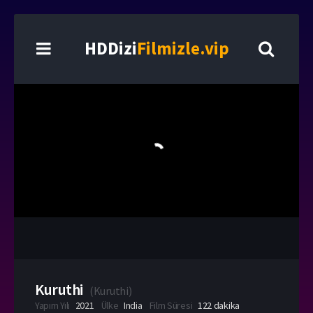
HDDizi
Filmizle.vip
Kuruthi
(
Kuruthi
)
Yapım Yılı
2021
Ülke
India
Film Süresi
122 dakika