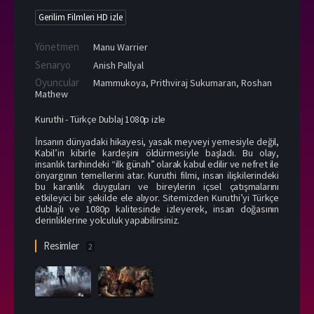
Gerilim Filmleri HD izle
Yönetmen
Manu Warrier
Senaryo
Anish Pallyal
Oyuncular
Mammukoya
,
Prithviraj Sukumaran
,
Roshan
Mathew
Kuruthi - Türkçe Dublaj 1080p izle
İnsanın dünyadaki hikayesi, yasak meyveyi yemesiyle değil,
Kabil’in kibirle kardeşini öldürmesiyle başladı. Bu olay,
insanlık tarihindeki “ilk günah” olarak kabul edilir ve nefret ile
önyargının temellerini atar. Kuruthi filmi, insan ilişkilerindeki
bu karanlık duyguları ve bireylerin içsel çatışmalarını
etkileyici bir şekilde ele alıyor. Sitemizden Kuruthi’yi Türkçe
dublajlı ve 1080p kalitesinde izleyerek, insan doğasının
derinliklerine yolculuk yapabilirsiniz.
Resimler
2