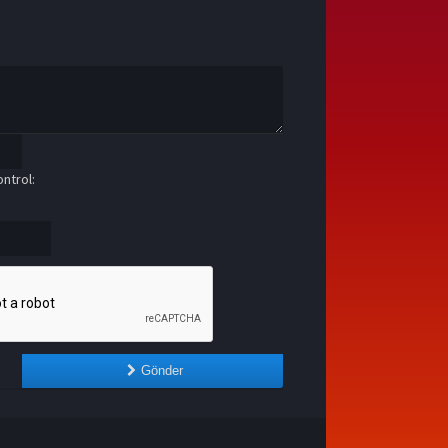
ntrol:
Gönder