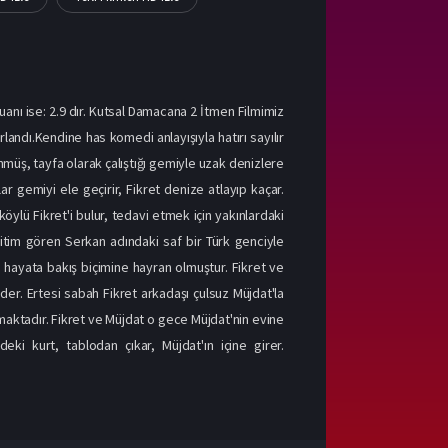
uanı ise: 2.9 dır. Kutsal Damacana 2 İtmen Filmimiz
ırlandı.Kendine has komedi anlayışıyla hatırı sayılır
nmüş, tayfa olarak çalıştığı gemiyle uzak denizlere
ar gemiyi ele geçirir, Fikret denize atlayıp kaçar.
köylü Fikret'i bulur, tedavi etmek için yakınlardaki
ğitim gören Serkan adındaki saf bir Türk genciyle
e hayata bakış biçimine hayran olmuştur. Fikret ve
eder. Ertesi sabah Fikret arkadaşı çulsuz Müjdat'la
lamaktadır. Fikret ve Müjdat o gece Müjdat'nin evine
eki kurt, tablodan çıkar, Müjdat'ın içine girer.