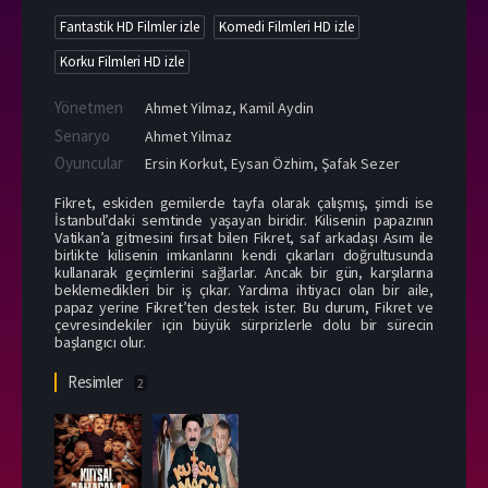
Fantastik HD Filmler izle
Komedi Filmleri HD izle
Korku Filmleri HD izle
Yönetmen
Ahmet Yilmaz
,
Kamil Aydin
Senaryo
Ahmet Yilmaz
Oyuncular
Ersin Korkut
,
Eysan Özhim
,
Şafak Sezer
Fikret, eskiden gemilerde tayfa olarak çalışmış, şimdi ise
İstanbul’daki semtinde yaşayan biridir. Kilisenin papazının
Vatikan’a gitmesini fırsat bilen Fikret, saf arkadaşı Asım ile
birlikte kilisenin imkanlarını kendi çıkarları doğrultusunda
kullanarak geçimlerini sağlarlar. Ancak bir gün, karşılarına
beklemedikleri bir iş çıkar. Yardıma ihtiyacı olan bir aile,
papaz yerine Fikret’ten destek ister. Bu durum, Fikret ve
çevresindekiler için büyük sürprizlerle dolu bir sürecin
başlangıcı olur.
Resimler
2