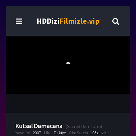
HDDizi
Filmizle.vip
Kutsal Damacana
(
Sacred Demijohn
)
Yapım Yılı
2007
Ülke
Türkiye
Film Süresi
105 dakika