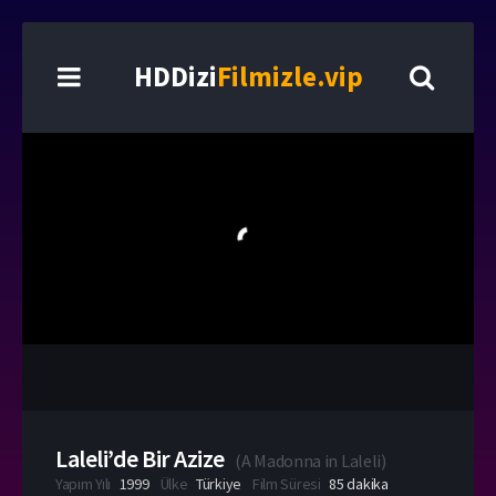
HDDizi
Filmizle.vip
Laleli’de Bir Azize
(
A Madonna in Laleli
)
Yapım Yılı
1999
Ülke
Türkiye
Film Süresi
85 dakika