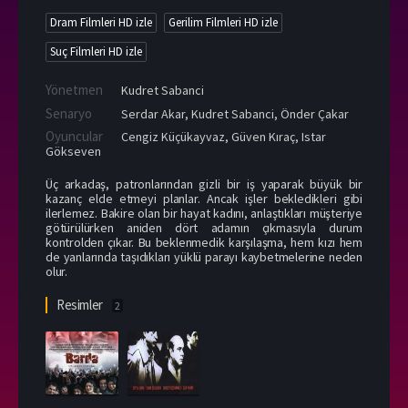
Dram Filmleri HD izle
Gerilim Filmleri HD izle
Suç Filmleri HD izle
Yönetmen
Kudret Sabanci
Senaryo
Serdar Akar, Kudret Sabanci, Önder Çakar
Oyuncular
Cengiz Küçükayvaz
,
Güven Kıraç
,
Istar
Gökseven
Üç arkadaş, patronlarından gizli bir iş yaparak büyük bir
kazanç elde etmeyi planlar. Ancak işler bekledikleri gibi
ilerlemez. Bakire olan bir hayat kadını, anlaştıkları müşteriye
götürülürken aniden dört adamın çıkmasıyla durum
kontrolden çıkar. Bu beklenmedik karşılaşma, hem kızı hem
de yanlarında taşıdıkları yüklü parayı kaybetmelerine neden
olur.
Resimler
2