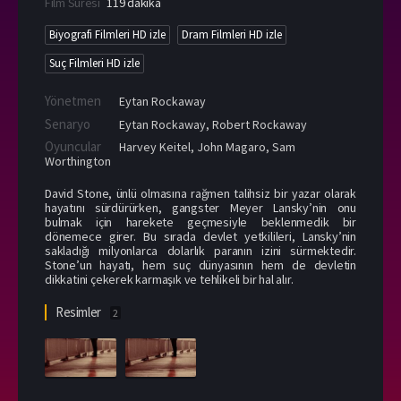
Film Süresi
119 dakika
Biyografi Filmleri HD izle
Dram Filmleri HD izle
Suç Filmleri HD izle
Yönetmen
Eytan Rockaway
Senaryo
Eytan Rockaway, Robert Rockaway
Oyuncular
Harvey Keitel
,
John Magaro
,
Sam
Worthington
David Stone, ünlü olmasına rağmen talihsiz bir yazar olarak
hayatını sürdürürken, gangster Meyer Lansky’nin onu
bulmak için harekete geçmesiyle beklenmedik bir
dönemece girer. Bu sırada devlet yetkilileri, Lansky’nin
sakladığı milyonlarca dolarlık paranın izini sürmektedir.
Stone’un hayatı, hem suç dünyasının hem de devletin
dikkatini çekerek karmaşık ve tehlikeli bir hal alır.
Resimler
2