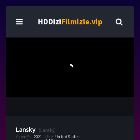
HDDizi
Filmizle.vip
Lansky
(
Lansky
)
Yapım Yılı
2021
Ülke
United States