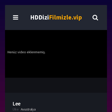
HDDizi
Filmizle.vip
Henüz video eklenmemiş.
Lee
Ülke
Avustralya