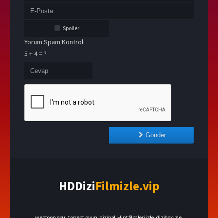
Spoiler
Yorum Spam Kontrol:
5 + 4 = ?
Gönder
HDDizi
Filmizle.vip
webtoon oku
,
torrent oyun
,
dizipal
,
Hint filmleri izle
,
dizibox izle
,