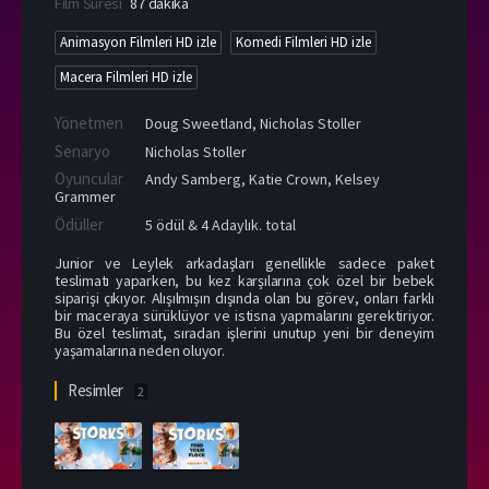
Film Süresi
87 dakika
Animasyon Filmleri HD izle
Komedi Filmleri HD izle
Macera Filmleri HD izle
Yönetmen
Doug Sweetland
,
Nicholas Stoller
Senaryo
Nicholas Stoller
Oyuncular
Andy Samberg
,
Katie Crown
,
Kelsey
Grammer
Ödüller
5 ödül & 4 Adaylık. total
Junior ve Leylek arkadaşları genellikle sadece paket
teslimatı yaparken, bu kez karşılarına çok özel bir bebek
siparişi çıkıyor. Alışılmışın dışında olan bu görev, onları farklı
bir maceraya sürüklüyor ve istisna yapmalarını gerektiriyor.
Bu özel teslimat, sıradan işlerini unutup yeni bir deneyim
yaşamalarına neden oluyor.
Resimler
2