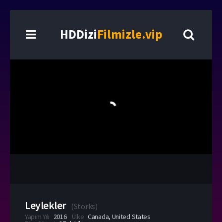
HDDizi
Filmizle.vip
Leylekler
(
Storks
)
Yapım Yılı
2016
Ülke
Canada
,
United States