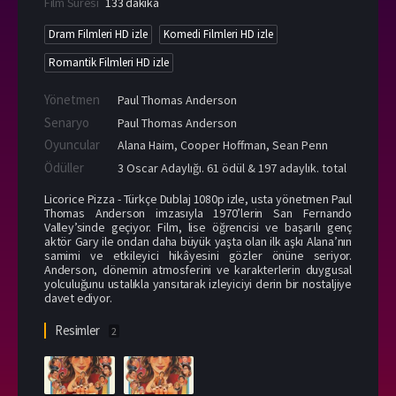
Film Süresi
133 dakika
Dram Filmleri HD izle
Komedi Filmleri HD izle
Romantik Filmleri HD izle
Yönetmen
Paul Thomas Anderson
Senaryo
Paul Thomas Anderson
Oyuncular
Alana Haim
,
Cooper Hoffman
,
Sean Penn
Ödüller
3 Oscar Adaylığı. 61 ödül & 197 adaylık. total
Licorice Pizza - Türkçe Dublaj 1080p izle, usta yönetmen Paul
Thomas Anderson imzasıyla 1970’lerin San Fernando
Valley’sinde geçiyor. Film, lise öğrencisi ve başarılı genç
aktör Gary ile ondan daha büyük yaşta olan ilk aşkı Alana’nın
samimi ve etkileyici hikâyesini gözler önüne seriyor.
Anderson, dönemin atmosferini ve karakterlerin duygusal
yolculuğunu ustalıkla yansıtarak izleyiciyi derin bir nostaljiye
davet ediyor.
Resimler
2