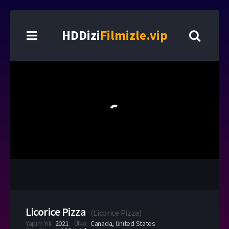
HDDizi
Filmizle.vip
Licorice Pizza
(
Licorice Pizza
)
Yapım Yılı
2021
Ülke
Canada
,
United States