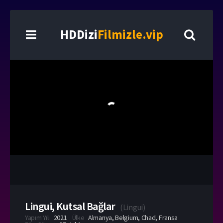
HDDizi
Filmizle.vip
Lingui, Kutsal Bağlar
(
Lingui
)
Yapım Yılı
2021
Ülke
Almanya
,
Belgium
,
Chad
,
Fransa