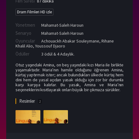
Film Süresi
87 dakika
Dram Filmleri HD izle
Yönetmen
Mahamat-Saleh Haroun
Senaryo
Mahamat-Saleh Haroun
Oyuncular
Achouackh Abakar Souleymane
,
Rihane
Khalil Alio
,
Youssouf Djaoro
Ödüller
3 ödül & 4 Adaylık.
Otuz yaşındaki Amina, on beş yaşındaki kızı Maria ile birlikte
yaşamaktadır. Maria’nın hamile olduğunu öğrenen Amina,
kürtaj yaptırmak ister; ancak bulundukları ülkede kürtaj hem
dini hem de yasal açıdan yasak olduğu için zor bir durumla
karşı karşıya kalırlar. Bu yasak, Amina ve Maria’nın
seçeneklerini kısıtlayarak onları büyük bir çıkmaza sürükler.
Resimler
2