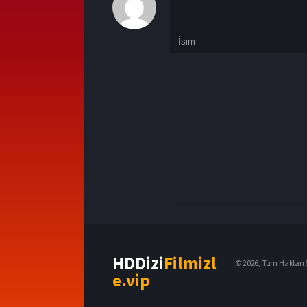
HDDizi
Filmizl
© 2026, Tüm Hakları S
e.vip