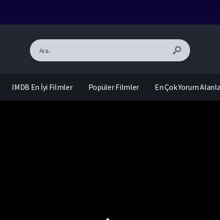
IMDB En İyi Filmler
Popüler Filmler
En Çok Yorum Alanl