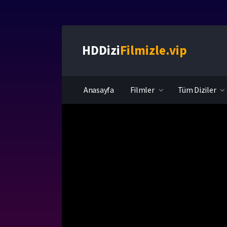
HDDizi
Filmizle.vip
Anasayfa
Filmler
Tüm Diziler