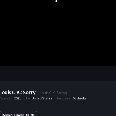
Louis C.K.: Sorry
(
Louis C.K.: Sorry
)
Yapım Yılı
2021
Ülke
United States
Film Süresi
63 dakika
Komedi Filmleri HD izle