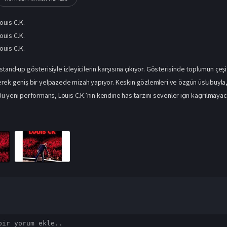
ouis C.K.
ouis C.K.
ouis C.K.
stand-up gösterisiyle izleyicilerin karşısına çıkıyor. Gösterisinde toplumun çeşitli 
rek geniş bir yelpazede mizah yapıyor. Keskin gözlemleri ve özgün üslubuyla, 
. Bu yeni performans, Louis C.K.’nin kendine has tarzını sevenler için kaçırılmay