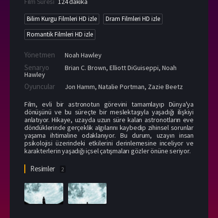
Film Süresi
124 dakika
Bilim Kurgu Filmleri HD izle
Dram Filmleri HD izle
Romantik Filmleri HD izle
Yönetmen
Noah Hawley
Senaryo
Brian C. Brown, Elliott DiGuiseppi, Noah
Hawley
Oyuncular
Jon Hamm
,
Natalie Portman
,
Zazie Beetz
Film, evli bir astronotun görevini tamamlayıp Dünya'ya
dönüşünü ve bu süreçte bir meslektaşıyla yaşadığı ilişkiyi
anlatıyor. Hikaye, uzayda uzun süre kalan astronotların eve
döndüklerinde gerçeklik algılarını kaybedip zihinsel sorunlar
yaşama ihtimaline odaklanıyor. Bu durum, uzayın insan
psikolojisi üzerindeki etkilerini derinlemesine inceliyor ve
karakterlerin yaşadığı içsel çatışmaları gözler önüne seriyor.
Resimler
2