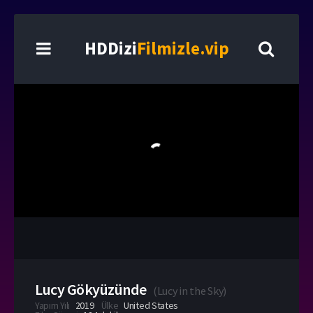
HDDizi
Filmizle.vip
Lucy Gökyüzünde
(
Lucy in the Sky
)
Yapım Yılı
2019
Ülke
United States