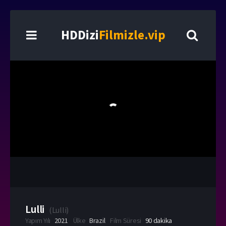
HDDizi
Filmizle.vip
Lulli
(
Lulli
)
Yapım Yılı
2021
Ülke
Brazil
Film Süresi
90 dakika