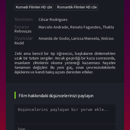
Komedi Filmleri HD izle
Romantik Filmleri HD izle
Yönetmen
César Rodrigues
Senaryo
Marcelo Andrade, Renato Fagundes, Thalita
Rebouças
Oyuncular
Amanda de Godoi
,
Larissa Manoela
,
Vinícius
Redd
Zeki ama bencil bir tıp öğrencisi, başkalarını dinlemekten
uzak bir tutum sergiler. Ancak geçirdiği bir kaza sonrasında,
insanların zihinlerini okuma yeteneği kazanması hayatını
tamamen değiştirir. Bu yeni güç, onun çevresindekilerle
ilişkilerini ve kendi bakış açısını derinden etkiler.
Film hakkındaki düşüncelerinizi paylaşın