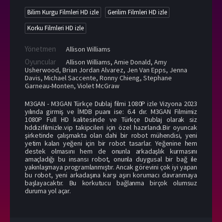
Bilim Kurgu Filmleri HD izle
Gerilim Filmleri HD izle
Korku Filmleri HD izle
Yönetmen
Allison Williams
Oyuncular
Allison Williams
,
Amie Donald
,
Amy
Usherwood
,
Brian Jordan Alvarez
,
Jen Van Epps
,
Jenna
Davis
,
Michael Saccente
,
Ronny Chieng
,
Stephane
Garneau-Monten
,
Violet McGraw
M3GAN - M3GAN Türkçe Dublaj filmi 1080P izle Vizyona 2023
yılında girmiş ve İMDB puanı ise: 6.4 dır. M3GAN Filmimiz
1080P Full HD kalitesinde ve Türkçe Dublaj olarak siz
hddizifilmizle.vip takipcileri için özel hazırlandı.Bir oyuncak
şirketinde çalışmakta olan dahi bir robot mühendisi, yeni
yetim kalan yeğeni için bir robot tasarlar. Yeğenine hem
destek olmasını hem de onunla arkadaşlık kurmasını
amaçladığı bu insansı robot, onunla duygusal bir bağ ile
yakınlaşmaya programlanmıştır. Ancak görevini çok iyi yapan
bu robot, yeni arkadaşına karşı aşırı korumacı davranmaya
başlayacaktır. Bu korkutucu bağlanma birçok olumsuz
duruma yol açar.