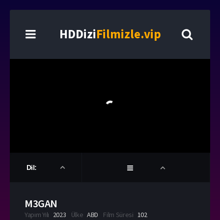
HDDizi
Filmizle.vip
Dil:
M3GAN
Yapım Yılı
2023
Ülke
ABD
Film Süresi
102