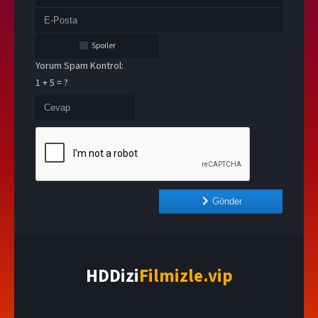
Spoiler
Yorum Spam Kontrol:
1 + 5 = ?
Gönder
HDDizi
Filmizle.vip