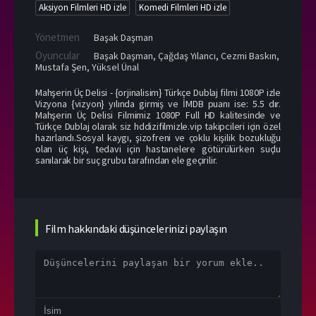
Aksiyon Filmleri HD izle
Komedi Filmleri HD izle
Yönetmen
Başak Daşman
Oyuncular
Başak Daşman
,
Çağdaş Yılancı
,
Cezmi Baskın
,
Mustafa Şen
,
Yüksel Ünal
Mahşerin Üç Delisi - {orjinalisim} Türkçe Dublaj filmi 1080P izle
Vizyona {vizyon} yılında girmiş ve İMDB puanı ise: 5.5 dır.
Mahşerin Üç Delisi Filmimiz 1080P Full HD kalitesinde ve
Türkçe Dublaj olarak siz hddizifilmizle.vip takipcileri için özel
hazırlandı.Sosyal kaygı, şizofreni ve çoklu kişilik bozukluğu
olan üç kişi, tedavi için hastanelere götürülürken suçlu
sanılarak bir suç grubu tarafından ele geçirilir.
Film hakkındaki düşüncelerinizi paylaşın