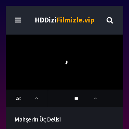
HDDizi
Filmizle.vip
Dil:
Mahşerin Üç Delisi