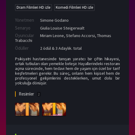
Dram Filmleri HD izle
Komedi Filmleri HD izle
Yönetmen
Simone Godano
Senaryo
Giulia Louise Steigerwalt
Oyuncular
Miriam Leone
,
Stefano Accorsi
,
Thomas
Trabacchi
Ödüller
2 ödül & 3 Adaylık. total
Psikiyatri hastanesinde tanışan yaratıcı bir çiftin hikayesi,
ortak tutkuları olan yemekle birleşir. Hayallerindeki restoranı
açma sürecinde, hem tedavi hem de yaşam için özel bir tarif
keşfetmeleri gerekir. Bu süreç, onların hem kişisel hem de
profesyonel gelişimlerini desteklerken, umut dolu bir
yolculuğa dönüşür.
Resimler
2