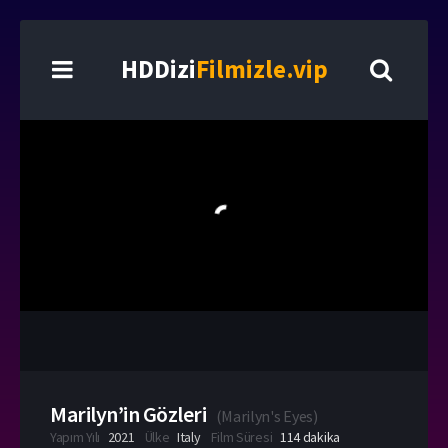
HDDizi
Filmizle.vip
Marilyn’in Gözleri
(
Marilyn's Eyes
)
Yapım Yılı
2021
Ülke
Italy
Film Süresi
114 dakika