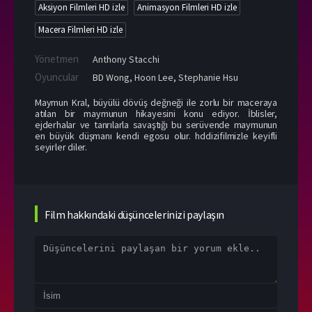
Aksiyon Filmleri HD izle
Animasyon Filmleri HD izle
Macera Filmleri HD izle
Yönetmen
Anthony Stacchi
Oyuncular
BD Wong
,
Hoon Lee
,
Stephanie Hsu
Maymun Kral, büyülü dövüş değneği ile zorlu bir maceraya
atılan bir maymunun hikayesini konu ediyor. İblisler,
ejderhalar ve tanrılarla savaştığı bu serüvende maymunun
en büyük düşmanı kendi egosu olur. hddizifilmizle keyifli
seyirler diler.
Film hakkındaki düşüncelerinizi paylaşın