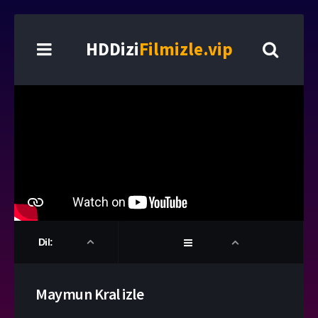
HDDizi
Filmizle.vip
Dil:
Maymun Kral izle