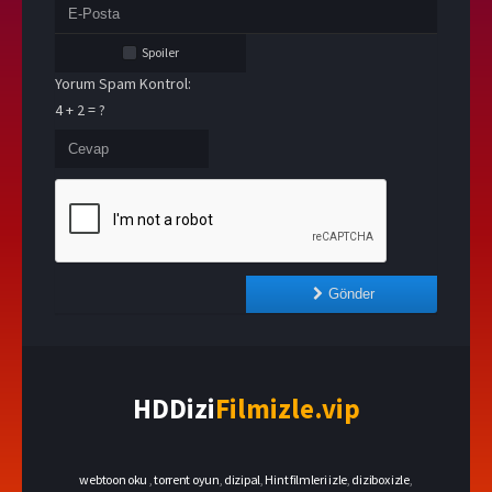
Spoiler
Yorum Spam Kontrol:
4 + 2 = ?
Gönder
HDDizi
Filmizle.vip
webtoon oku
,
torrent oyun
,
dizipal
,
Hint filmleri izle
,
dizibox izle
,