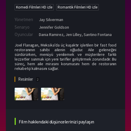
Komedi Filmleri HD izle
Romantik Filmleri HD izle
Yönetmen
Jay Silverman
Senaryo
Jennifer Goldson
Oyuncular
Dania Ramirez
,
Jen Lilley
,
Santino Fontana
Joel Flanagan, Meksika’da üç kuşaktır işletilen bir fast food
restoranının sahibi ailenin oğludur. Aile geleneğini
sürdürürken, menüyü yenilemek ve müşterilere farklı
lezzetler sunmak için yeni tarifler geliştirmek zorundadır. Bu
süreç, hem aile mirasını korumasını hem de restoranın
rekabetçi kalmasını sağlar.
Resimler
2
Film hakkındaki düşüncelerinizi paylaşın