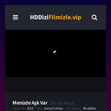
HDDizi
Filmizle.vip
Menüde Aşk Var
(
Off the Menu
)
Yapım Yılı
2018
Ülke
United States
Film Süresi
96 dakika