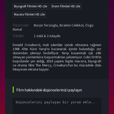
Biyografi Filmleri HD izle
Dram Filmleri HD izle
Macera Filmleri HD izle
Oyuncular
Burçin Terzioglu
,
Ibrahim Celikkol
,
Özgü
Namal
Ödüller
1 ödül & 3 Adaylık.
Donald Crowhurst, mali sıkıntılar içinde olmasına rağmen
1968 Altın Küre Yarışı'nı kazanarak içinde bulunduğu zor
durumdan çıkmayı hedefliyor. Yarışı kazanmak için etik
olmayan yöntemlere başvurmaktan çekinmiyor. Colin Firth'in
başrolünde yer aldığı, 2018 yapımı İngiliz macera, biyografi
ve drama filmi The Mercy, Crowhurst'un bu mücadele dolu
hikayesini ekrana taşıyor.
Film hakkındaki düşüncelerinizi paylaşın