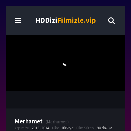
HDDizi
Filmizle.vip
Merhamet
(
Merhamet
)
Yapım Yılı
2013–2014
Ülke
Türkiye
Film Süresi
90 dakika