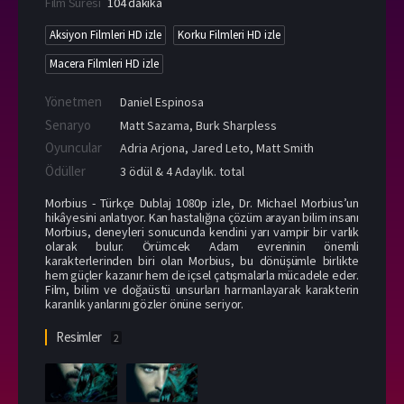
Film Süresi
104 dakika
Aksiyon Filmleri HD izle
Korku Filmleri HD izle
Macera Filmleri HD izle
Yönetmen
Daniel Espinosa
Senaryo
Matt Sazama, Burk Sharpless
Oyuncular
Adria Arjona
,
Jared Leto
,
Matt Smith
Ödüller
3 ödül & 4 Adaylık. total
Morbius - Türkçe Dublaj 1080p izle, Dr. Michael Morbius’un
hikâyesini anlatıyor. Kan hastalığına çözüm arayan bilim insanı
Morbius, deneyleri sonucunda kendini yarı vampir bir varlık
olarak bulur. Örümcek Adam evreninin önemli
karakterlerinden biri olan Morbius, bu dönüşümle birlikte
hem güçler kazanır hem de içsel çatışmalarla mücadele eder.
Film, bilim ve doğaüstü unsurları harmanlayarak karakterin
karanlık yanlarını gözler önüne seriyor.
Resimler
2