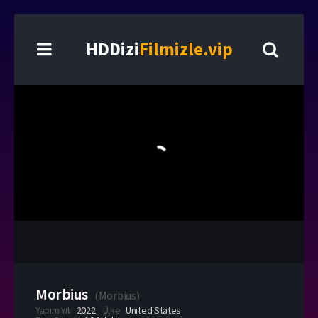
HDDizi
Filmizle.vip
Morbius
(
Morbius
)
Yapım Yılı
2022
Ülke
United States