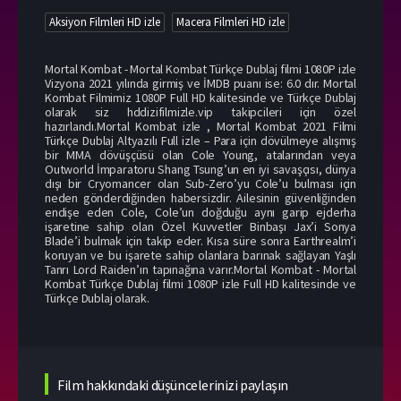
Aksiyon Filmleri HD izle
Macera Filmleri HD izle
Mortal Kombat - Mortal Kombat Türkçe Dublaj filmi 1080P izle
Vizyona 2021 yılında girmiş ve İMDB puanı ise: 6.0 dır. Mortal
Kombat Filmimiz 1080P Full HD kalitesinde ve Türkçe Dublaj
olarak siz hddizifilmizle.vip takipcileri için özel
hazırlandı.Mortal Kombat izle , Mortal Kombat 2021 Filmi
Türkçe Dublaj Altyazılı Full izle – Para için dövülmeye alışmış
bir MMA dövüşçüsü olan Cole Young, atalarından veya
Outworld İmparatoru Shang Tsung’un en iyi savaşçısı, dünya
dışı bir Cryomancer olan Sub-Zero’yu Cole’u bulması için
neden gönderdiğinden habersizdir. Ailesinin güvenliğinden
endişe eden Cole, Cole’un doğduğu aynı garip ejderha
işaretine sahip olan Özel Kuvvetler Binbaşı Jax’i Sonya
Blade’i bulmak için takip eder. Kısa süre sonra Earthrealm’i
koruyan ve bu işarete sahip olanlara barınak sağlayan Yaşlı
Tanrı Lord Raiden’ın tapınağına varır.Mortal Kombat - Mortal
Kombat Türkçe Dublaj filmi 1080P izle Full HD kalitesinde ve
Türkçe Dublaj olarak.
Film hakkındaki düşüncelerinizi paylaşın