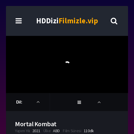
HDDizi
Filmizle.vip
Dil:
Mortal Kombat
Yapım Yılı
2021
Ülke
ABD
Film Süresi
110dk