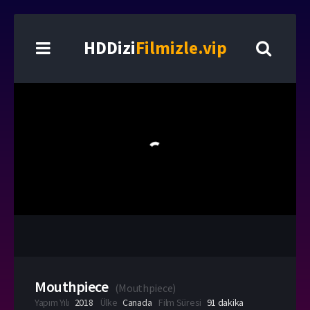
HDDizi
Filmizle.vip
Mouthpiece
(
Mouthpiece
)
Yapım Yılı
2018
Ülke
Canada
Film Süresi
91 dakika