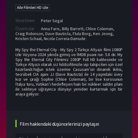
Aile Filmleri HD izle
Yönetmen
Peter Segal
Oyuncular
Anna Faris
,
Billy Barrett
,
Chloe Coleman
,
Craig Robinson
,
Dave Bautista
,
Flula Borg
,
Ken Jeong
,
Kristen Schaal
,
Nicola Correia-Damude
My Spy the Eternal City - My Spy 2 Türkçe Altyazı filmi 1080P
izle Vizyona 2024 yılında girmiş ve İMDB puanı ise: 5.8 dır. My
Spy the Eternal City Filmimiz 1080P Full HD kalitesinde ve
Türkçe Altyazı olarak siz hddizifilmizle.vip takipcileri için özel
hazırlandı.Yoğun istek üzerine Casusum’un dinamik ikilisi,
tecrübeli CIA ajanı JJ (Dave Bautista) ile 14 yaşındaki üvey
kızı ve çırağı Sophie (Chloe Coleman), bir lise korosunun
İtalya turu, Vatikan’ı hedefleyen hain bir nükleer saldırı planı
ile sekteye uğrayınca dünyayı yeniden kurtarmak için bir
araya geliyor.
Film hakkındaki düşüncelerinizi paylaşın