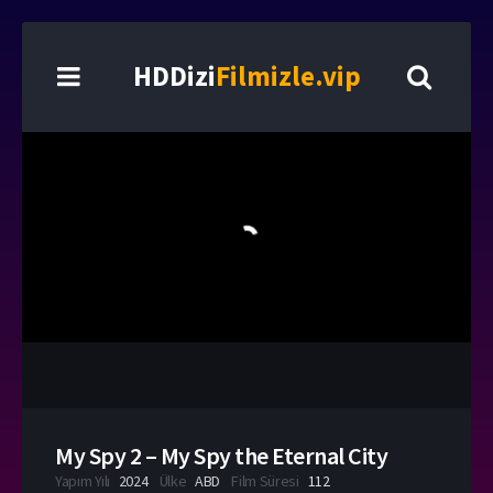
HDDizi
Filmizle.vip
My Spy 2 – My Spy the Eternal City
Yapım Yılı
2024
Ülke
ABD
Film Süresi
112