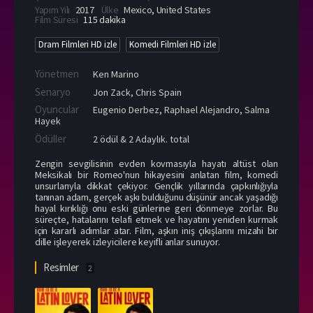
Yapım Yılı
2017
Ülke
Mexico
,
United States
Film Süresi
115 dakika
Dram Filmleri HD izle
Komedi Filmleri HD izle
Yönetmen
Ken Marino
Senaryo
Jon Zack, Chris Spain
Oyuncular
Eugenio Derbez
,
Raphael Alejandro
,
Salma
Hayek
Ödüller
2 ödül & 2 Adaylık. total
Zengin sevgilisinin evden kovmasıyla hayatı altüst olan
Meksikalı bir Romeo'nun hikayesini anlatan film, komedi
unsurlarıyla dikkat çekiyor. Gençlik yıllarında çapkınlığıyla
tanınan adam, gerçek aşkı bulduğunu düşünür ancak yaşadığı
hayal kırıklığı onu eski günlerine geri dönmeye zorlar. Bu
süreçte, hatalarını telafi etmek ve hayatını yeniden kurmak
için kararlı adımlar atar. Film, aşkın iniş çıkışlarını mizahi bir
dille işleyerek izleyicilere keyifli anlar sunuyor.
Resimler
2