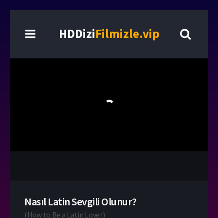
HDDizi
Filmizle.vip
Nasıl Latin Sevgili Olunur?
(
How to Be a Latin Lover
)