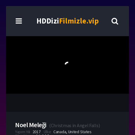
HDDizi
Filmizle.vip
Noel Meleği
(
Christmas in Angel Falls
)
Yapım Yılı
2017
Ülke
Canada
,
United States