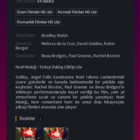
Film Süresi
84 dakika
Dram Filmleri HD izle
Komedi Filmleri HD izle
Romantik Filmleri HD izle
Yönetmen
Bradley Walsh
Senaryo
Melissa de la Cruz, David Golden, Robin
Burger
Oyuncular
Beau Bridges
,
Paul Greene
,
Rachel Boston
Noel Meleği - Türkçe Dublaj 1080p izle
Gabby, Angel Falls kasabasına Noel ruhunu canlandırmak
üzere gönderilir ve burada beklenmedik bir şekilde aşkı
keşfeder. Rachel Boston, Paul Greene ve Beau Bridges'in
etkileyici performanslarıyla hayat verdiği bu film, yeni yıl
atmosferini sıcak ve samimi bir şekilde yansıtıyor. Noel
Meleği, hem romantizmi hem de umut dolu hikayesiyle
yılbaşı filmleri arasında öne çıkıyor.
Resimler
2